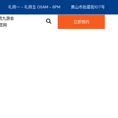
礼拜一 - 礼拜五 09AM - 6PM
黄山市抬葛街107号
流九游会
立即预约
9官网