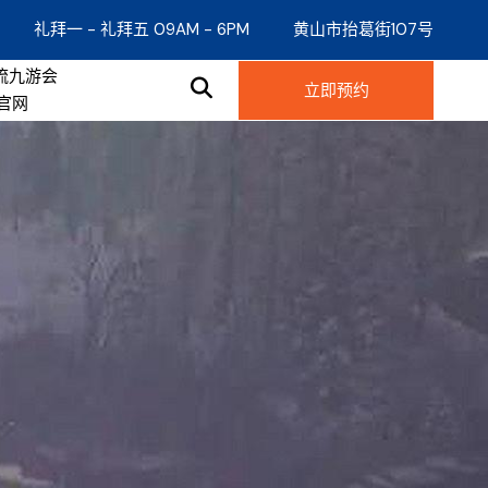
礼拜一 - 礼拜五 09AM - 6PM
黄山市抬葛街107号
流九游会
立即预约
9官网